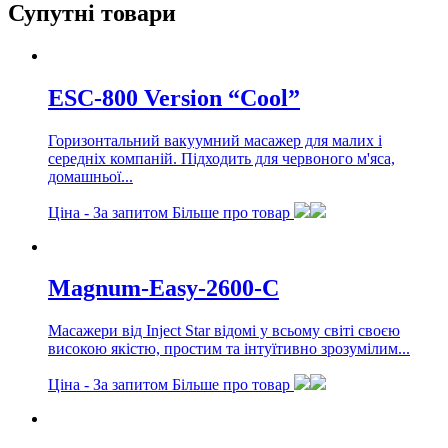
Супутні товари
ESC-800 Version “Cool”
Горизонтальний вакуумний масажер для малих і
середніх компаній. Підходить для червоного м'яса,
домашньої...
Ціна -
За запитом
Більше про товар
Magnum-Easy-2600-C
Масажери від Inject Star відомі у всьому світі своєю
високою якістю, простим та інтуїтивно зрозумілим...
Ціна -
За запитом
Більше про товар