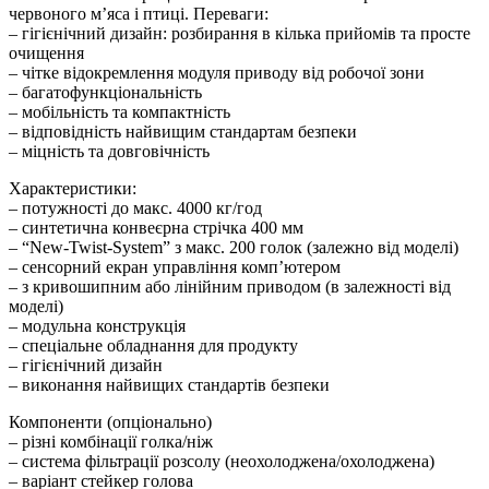
червоного м’яса і птиці. Переваги:
– гігієнічний дизайн: розбирання в кілька прийомів та просте
очищення
– чітке відокремлення модуля приводу від робочої зони
– багатофункціональність
– мобільність та компактність
– відповідність найвищим стандартам безпеки
– міцність та довговічність
Характеристики:
– потужності до макс. 4000 кг/год
– синтетична конвеєрна стрічка 400 мм
– “New-Twist-System” з макс. 200 голок (залежно від моделі)
– сенсорний екран управління комп’ютером
– з кривошипним або лінійним приводом (в залежності від
моделі)
– модульна конструкція
– спеціальне обладнання для продукту
– гігієнічний дизайн
– виконання найвищих стандартів безпеки
Компоненти (опціонально)
– різні комбінації голка/ніж
– система фільтрації розсолу (неохолоджена/охолоджена)
– варіант стейкер голова