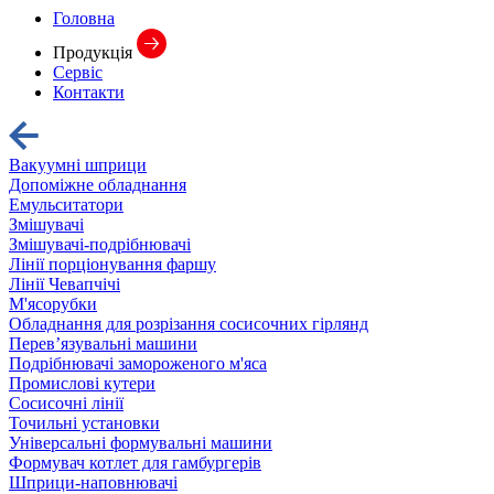
Головна
Продукція
Сервіс
Контакти
Вакуумні шприци
Допоміжне обладнання
Емульситатори
Змішувачі
Змішувачі-подрібнювачі
Лінії порціонування фаршу
Лінії Чевапчічі
М'ясорубки
Обладнання для розрізання сосисочних гірлянд
Перев’язувальні машини
Подрібнювачі замороженого м'яса
Промислові кутери
Сосисочні лінії
Точильні установки
Універсальні формувальні машини
Формувач котлет для гамбургерів
Шприци-наповнювачі