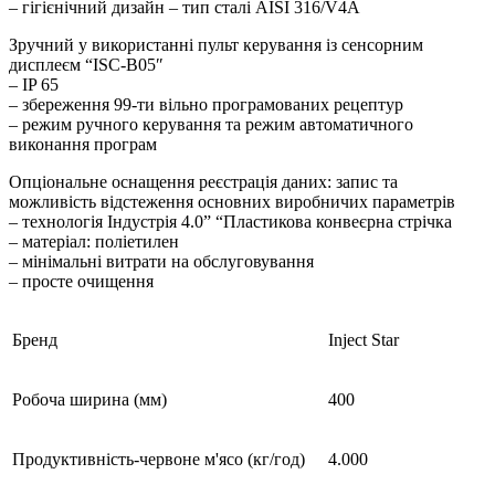
– гігієнічний дизайн – тип сталі AISI 316/V4A
Зручний у використанні пульт керування із сенсорним
дисплеєм “ISC-B05″
– IP 65
– збереження 99-ти вільно програмованих рецептур
– режим ручного керування та режим автоматичного
виконання програм
Опціональне оснащення реєстрація даних: запис та
можливість відстеження основних виробничих параметрів
– технологія Індустрія 4.0” “Пластикова конвеєрна стрічка
– матеріал: поліетилен
– мінімальні витрати на обслуговування
– просте очищення
Бренд
Inject Star
Робоча ширина (мм)
400
Продуктивність-червоне м'ясо (кг/год)
4.000