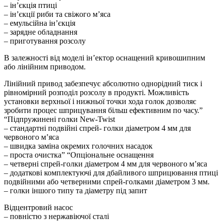
– ін’єкція птиці
– ін’єкції риби та свіжого м’яса
– емульсійна ін’єкція
– зарядне обладнання
– приготування розсолу
В залежності від моделі ін’ектор оснащений кривошипним
або лінійним приводом.
Лінійний привод забезпечує абсолютно однорідний тиск і
рівномірний розподіл розсолу в продукті. Можливість
установки верхньої і нижньої точки хода голок дозволяє
зробити процес шприцування більш ефективним по часу.”
“Підпружинені голки New-Twist
– стандартні подвійні спрей- голки діаметром 4 мм для
червоного м’яса
– швидка заміна окремих голочних насадок
– проста очиcтка” “Опціональне оснащення
– четверні спрей-голки діаметром 4 мм для червоного м’яса
– додаткові комплектуючі для дбайливого шприцювання птиці
подвійними або четверними спрей-голками діаметром 3 мм.
– голки іншого типу та діаметру під запит
Відцентровий насос
– повністю з нержавіючої сталі