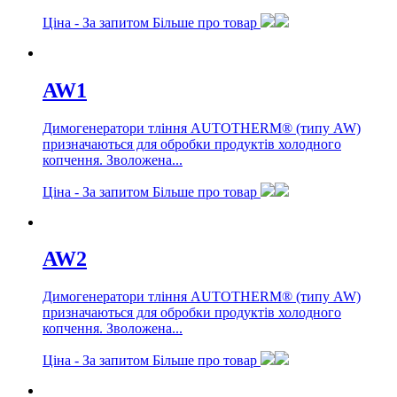
Ціна -
За запитом
Більше про товар
AW1
Димогенератори тління AUTOTHERM® (типу AW)
призначаються для обробки продуктів холодного
копчення. Зволожена...
Ціна -
За запитом
Більше про товар
AW2
Димогенератори тління AUTOTHERM® (типу AW)
призначаються для обробки продуктів холодного
копчення. Зволожена...
Ціна -
За запитом
Більше про товар