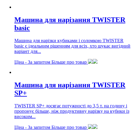
Машина для нарізання TWISTER
basic
Машина для нарізки кубиками і соломкою TWISTER
basic є ідеальним рішенням для всіх, хто шукає вигідний
варіант для...
Ціна -
За запитом
Більше про товар
Машина для нарізання TWISTER
SP+
TWISTER SP+ досягає потужності до 3,5 т. на годину і
пропонує більше, ніж продуктивну нарізку на кубики із
високим...
Ціна -
За запитом
Більше про товар