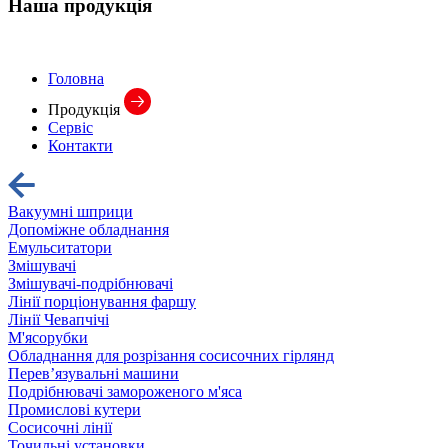
Наша
продукція
Головна
Продукція
Сервіс
Контакти
Вакуумні шприци
Допоміжне обладнання
Емульситатори
Змішувачі
Змішувачі-подрібнювачі
Лінії порціонування фаршу
Лінії Чевапчічі
М'ясорубки
Обладнання для розрізання сосисочних гірлянд
Перев’язувальні машини
Подрібнювачі замороженого м'яса
Промислові кутери
Сосисочні лінії
Точильні установки