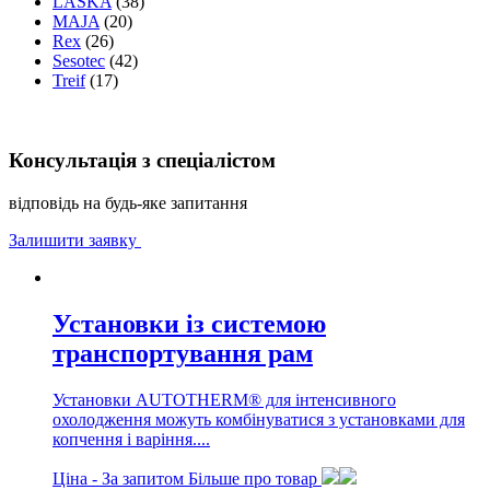
LASKA
(38)
MAJA
(20)
Rex
(26)
Sesotec
(42)
Treif
(17)
Консультація з спеціалістом
відповідь на будь-яке запитання
Залишити заявку
Установки із системою
транспортування рам
Установки AUTOTHERM® для інтенсивного
охолодження можуть комбінуватися з установками для
копчення і варіння....
Ціна -
За запитом
Більше про товар