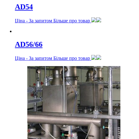
AD54
Ціна -
За запитом
Більше про товар
AD56/66
Ціна -
За запитом
Більше про товар