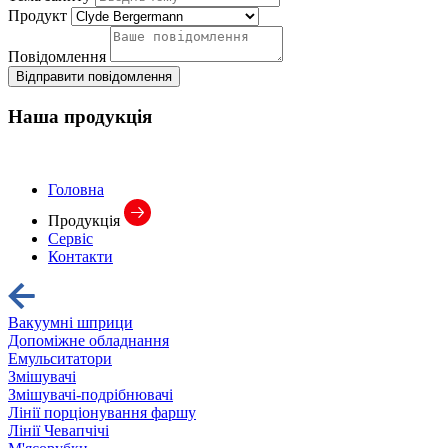
Продукт
Повідомлення
Відправити повідомлення
Наша
продукція
Головна
Продукція
Сервіс
Контакти
Вакуумні шприци
Допоміжне обладнання
Емульситатори
Змішувачі
Змішувачі-подрібнювачі
Лінії порціонування фаршу
Лінії Чевапчічі