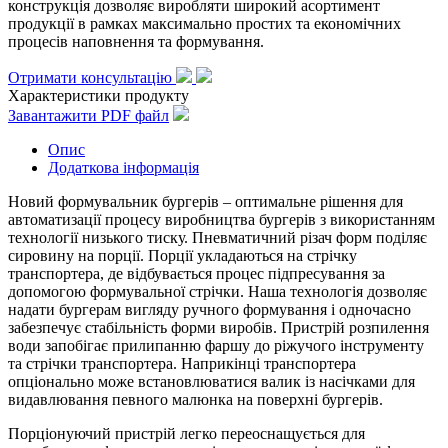
конструкція дозволяє виробляти широкий асортимент
продукції в рамках максимально простих та економічних
процесів наповнення та формування.
Отримати консультацію
Характеристики продукту
Завантажити PDF файл
Опис
Додаткова інформація
Новий формувальник бургерів – оптимальне рішення для
автоматизації процесу виробництва бургерів з використанням
технології низького тиску. Пневматичний різач форм поділяє
сировину на порції. Порції укладаються на стрічку
транспортера, де відбувається процес підпресування за
допомогою формувальної стрічки. Наша технологія дозволяє
надати бургерам вигляду ручного формування і одночасно
забезпечує стабільність форми виробів. Пристрій розпилення
води запобігає прилипанню фаршу до ріжучого інструменту
та стрічки транспортера. Наприкінці транспортера
опціонально може встановлюватися валик із насічками для
видавлювання певного малюнка на поверхні бургерів.
Порціонуючий пристрій легко переоснащується для