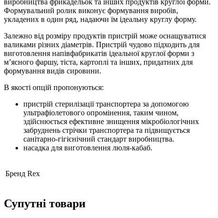
виробництва фрикадельок та інших продуктів круглої форми.
Формувальний ролик виконує формування виробів,
укладених в один ряд, надаючи їм ідеальну круглу форму.
Залежно від розміру продуктів пристрій може оснащуватися
валиками різних діаметрів. Пристрій чудово підходить для
виготовлення напівфабрикатів ідеальної круглої форми з
м’ясного фаршу, тіста, картоплі та інших, придатних для
формування видів сировини.
В якості опцій пропонуються:
пристрій стерилізації транспортера за допомогою
ультрафіолетового опромінення, таким чином,
здійснюється ефективне знищення мікробіологічних
забруднень стрічки транспортера та підвищується
санітарно-гігієнічний стандарт виробництва.
насадка для виготовлення люля-кабаб.
Бренд
Rex
Супутні товари