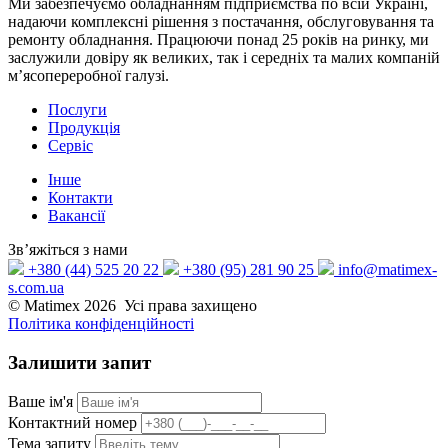
Ми забезпечуємо обладнанням підприємства по всій Україні,
надаючи комплексні рішення з постачання, обслуговування та
ремонту обладнання. Працюючи понад 25 років на ринку, ми
заслужили довіру як великих, так і середніх та малих компаній
м’ясопереробної галузі.
Послуги
Продукція
Сервіс
Інше
Контакти
Вакансії
Зв’яжіться з нами
+380 (44) 525 20 22
+380 (95) 281 90 25
info@matimex-
s.com.ua
© Matimex 2026 Усі права захищено
Політика конфіденційності
Залишити
запит
Ваше ім'я
Контактний номер
Тема запиту