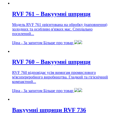
RVF 761 – Вакуумні шприци
Модель RVF 761 орієнтована на обробку (наповнення)
холодних та особливо в'язких мас. Спеціально
посилений...
Ціна -
За запитом
Більше про товар
RVF 760 – Вакуумні шприци
RVF 760 відповідає усім вимогам промислового
м'ясопереробного виробництва. Гладкий та гігієнічний
компактний...
Ціна -
За запитом
Більше про товар
Вакуумні шприци RVF 736