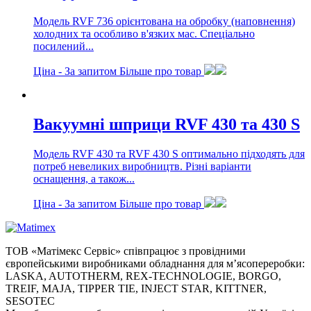
Модель RVF 736 орієнтована на обробку (наповнення)
холодних та особливо в'язких мас. Спеціально
посилений...
Ціна -
За запитом
Більше про товар
Вакуумні шприци RVF 430 та 430 S
Модель RVF 430 та RVF 430 S оптимально підходять для
потреб невеликих виробництв. Різні варіанти
оснащення, а також...
Ціна -
За запитом
Більше про товар
ТОВ «Матімекс Сервіс» співпрацює з провідними
європейськими виробниками обладнання для м’ясопереробки:
LASKA, AUTOTHERM, REX-TECHNOLOGIE, BORGO,
TREIF, MAJA, TIPPER TIE, INJECT STAR, KITTNER,
SESOTEC