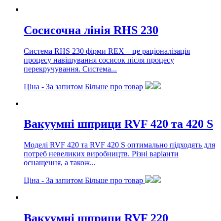
Сосисочна лінія RHS 230
Система RHS 230 фірми REX – це раціоналізація
процесу навішування сосисок після процесу
перекручування. Система...
Ціна -
За запитом
Більше про товар
Вакуумні шприци RVF 420 та 420 S
Моделі RVF 420 та RVF 420 S оптимально підходять для
потреб невеликих виробництв. Різні варіанти
оснащення, а також...
Ціна -
За запитом
Більше про товар
Вакуумні шприци RVF 220