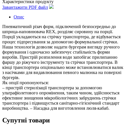
Характеристики продукту
Завантажити PDF файл
Опис
Пневматичний різач форм, підключений безпосередньо до
шприца-наповнювача REX, розділяє сировину на порції.
Порції укладаються на стрічку транспортера, де відбувається
процес підпресування за допомогою формувальної стрічки.
Наша технологія дозволяє надати бургерам вигляду ручного
формування і одночасно забезпечує стабільність форми
виробів. Пристрій розпилення води запобігає прилипанню
фаршу до ріжучого інструменту та стрічки транспортера. В
кінці транспортера опціонально може встановлюватися валик
з насічками для видавлювання певного малюнка на поверхні
бургерів.
Як опції пропонуються:
– пристрій стерилізації транспортера за допомогою
ультрафіолетового опромінення, таким чином, здійснюється
ефективне знищення мікробіологічних забруднень стрічки
транспортера і підвищується санітарно-гігієнічний стандарт
виробництва. – Насадка для виготовлення люля-кабаб.
Супутні товари