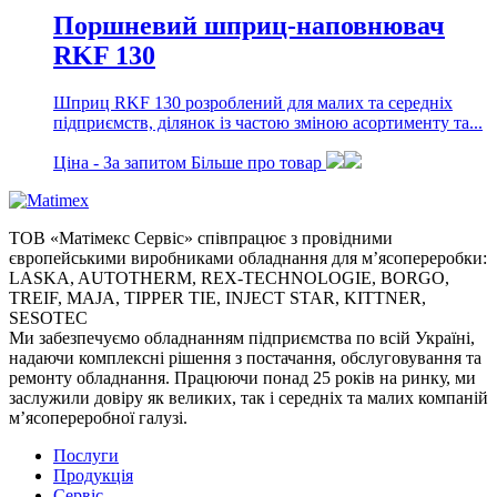
Поршневий шприц-наповнювач
RKF 130
Шприц RKF 130 розроблений для малих та середніх
підприємств, ділянок із частою зміною асортименту та...
Ціна -
За запитом
Більше про товар
ТОВ «Матімекс Сервіс» співпрацює з провідними
європейськими виробниками обладнання для м’ясопереробки:
LASKA, AUTOTHERM, REX-TECHNOLOGIE, BORGO,
TREIF, MAJA, TIPPER TIE, INJECT STAR, KITTNER,
SESOTEC
Ми забезпечуємо обладнанням підприємства по всій Україні,
надаючи комплексні рішення з постачання, обслуговування та
ремонту обладнання. Працюючи понад 25 років на ринку, ми
заслужили довіру як великих, так і середніх та малих компаній
м’ясопереробної галузі.
Послуги
Продукція
Сервіс