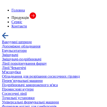
Головна
Продукція
Сервіс
Контакти
Вакуумні шприци
Допоміжне обладнання
Емульситатори
Змішувачі
Змішувачі-подрібнювачі
Лінії порціонування фаршу
Лінії Чевапчічі
М'ясорубки
Обладнання для розрізання сосисочних гірлянд
Перев’язувальні машини
Подрібнювачі замороженого м'яса
Промислові кутери
Сосисочні лінії
Точильні установки
Універсальні формувальні машини
Формувач котлет для гамбургерів