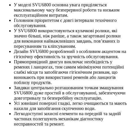
У моделі SVU6800 основна увага приділяється
максимальному часу безперервної роботи та низьким
експлуатаційним витратам.
Головним пріоритетом є довгі інтервали технічного
обслуговування.
У SVU6800 використовуються кулачкові ролики, які
значно більші, ніж раніше, а також загартовані ролики
для виконання найважливіших завдань, пов’язаних із
пересуванням та кліпсуванням.
Дизайн SVU6800 розроблений з особливим акцентом на
гігієнічну ефективність та зручність обслуговування.
Прямопривідний двигун виключає необхідність у
ременях і ланцюгах, тим самим мінімізуючи потенційні
слабкі місця та запобігаючи гігієнічним ризикам, що
виникають при використанні ременів або ланцюгів
поблизу продуктів.
Завдяки центрально розташованим точкам змащування
SVU6800 дуже простий в обслуговуванні, забезпечуючи
довготривалу та безперебійну експлуатацію.
Усі зовнішні поверхні гладкі, легко очищаються та мають
нахили для запобігання скупченню води.
Легкодоступні захисні елементи на передній та задній
частинах полегшують механікам діагностику
несправностей та ремонт.