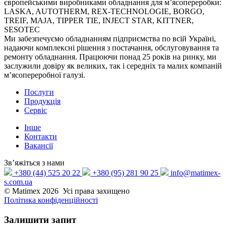
європейськими виробниками обладнання для м’ясопереробки:
LASKA, AUTOTHERM, REX-TECHNOLOGIE, BORGO,
TREIF, MAJA, TIPPER TIE, INJECT STAR, KITTNER,
SESOTEC
Ми забезпечуємо обладнанням підприємства по всій Україні,
надаючи комплексні рішення з постачання, обслуговування та
ремонту обладнання. Працюючи понад 25 років на ринку, ми
заслужили довіру як великих, так і середніх та малих компаній
м’ясопереробної галузі.
Послуги
Продукція
Сервіс
Інше
Контакти
Вакансії
Зв’яжіться з нами
+380 (44) 525 20 22
+380 (95) 281 90 25
info@matimex-
s.com.ua
© Matimex 2026 Усі права захищено
Політика конфіденційності
Залишити
запит