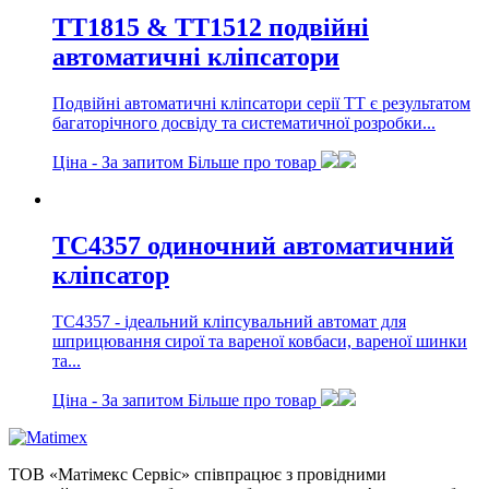
TT1815 & TT1512 подвійні
автоматичні кліпсатори
Подвійні автоматичні кліпсатори серії TT є результатом
багаторічного досвіду та систематичної розробки...
Ціна -
За запитом
Більше про товар
TC4357 одиночний автоматичний
кліпсатор
TC4357 - ідеальний кліпсувальний автомат для
шприцювання сирої та вареної ковбаси, вареної шинки
та...
Ціна -
За запитом
Більше про товар
ТОВ «Матімекс Сервіс» співпрацює з провідними