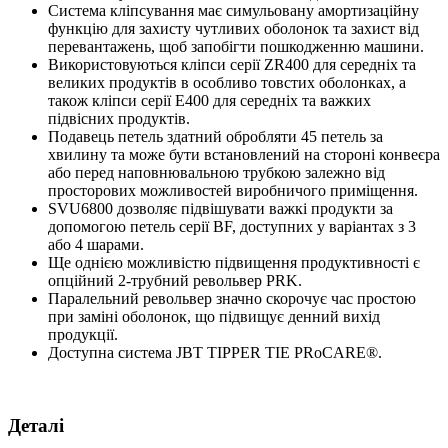
Система кліпсування має симульовану амортизаційну
функцію для захисту чутливих оболонок та захист від
перевантажень, щоб запобігти пошкодженню машини.
Використовуються кліпси серії ZR400 для середніх та
великих продуктів в особливо товстих оболонках, а
також кліпси серії E400 для середніх та важких
підвісних продуктів.
Подавець петель здатний обробляти 45 петель за
хвилину та може бути встановлений на стороні конвеєра
або перед наповнювальною трубкою залежно від
просторових можливостей виробничого приміщення.
SVU6800 дозволяє підвішувати важкі продукти за
допомогою петель серії BF, доступних у варіантах з 3
або 4 шарами.
Ще однією можливістю підвищення продуктивності є
опційний 2-трубний револьвер PRK.
Паралельний револьвер значно скорочує час простою
при заміні оболонок, що підвищує денний вихід
продукції.
Доступна система JBT TIPPER TIE PRoCARE®.
Деталі