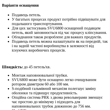
Варіанти оснащення
Подавець петель.
У багатьох процесах продукт потрібно підвішувати для
подальшого транспортування.
Для цих застосувань SVU6800 оснащений подавцем
петель, який заповнюється під час процесу кліпсування.
Обладнання також розроблене для важких продуктів.
Подавець петель можна налаштувати як на передній, так
і на задній частині виробництва в залежності від
існуючих виробничих процесів.
Швидкість:
до 45 петель/хв.
Монтаж наповнювальної трубки.
SVU6800 може бути оснащено легко очищуваним
ротором діаметром 60 або 100 мм.
S-подібний гальмівний механізм полегшує заміну
оболонки та підвищує продуктивність.
Опційна система PRK з двома револьверами зменшує
час простою до мінімуму і підходить для
наповнювальних трубок довжиною до 756 мм.