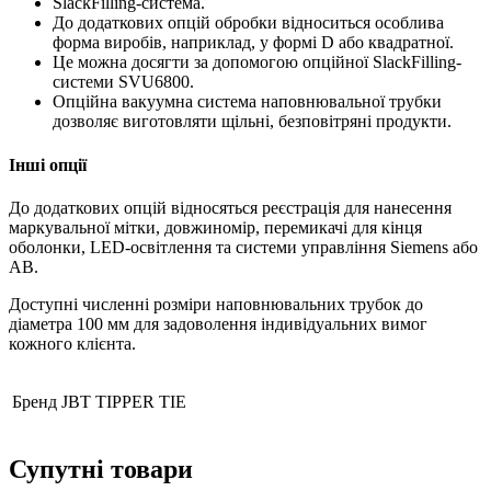
SlackFilling-система.
До додаткових опцій обробки відноситься особлива
форма виробів, наприклад, у формі D або квадратної.
Це можна досягти за допомогою опційної SlackFilling-
системи SVU6800.
Опційна вакуумна система наповнювальної трубки
дозволяє виготовляти щільні, безповітряні продукти.
Інші опції
До додаткових опцій відносяться реєстрація для нанесення
маркувальної мітки, довжиномір, перемикачі для кінця
оболонки, LED-освітлення та системи управління Siemens або
AB.
Доступні численні розміри наповнювальних трубок до
діаметра 100 мм для задоволення індивідуальних вимог
кожного клієнта.
Бренд
JBT TIPPER TIE
Супутні товари