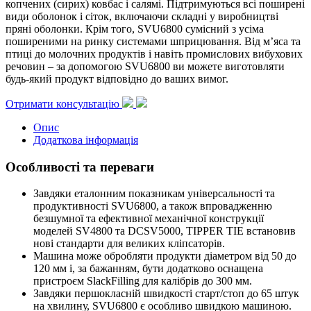
копчених (сирих) ковбас і салямі. Підтримуються всі поширені
види оболонок і сіток, включаючи складні у виробництві
пряні оболонки. Крім того, SVU6800 сумісний з усіма
поширеними на ринку системами шприцювання. Від м’яса та
птиці до молочних продуктів і навіть промислових вибухових
речовин – за допомогою SVU6800 ви можете виготовляти
будь-який продукт відповідно до ваших вимог.
Отримати консультацію
Опис
Додаткова інформація
Особливості та переваги
Завдяки еталонним показникам універсальності та
продуктивності SVU6800, а також впровадженню
безшумної та ефективної механічної конструкції
моделей SV4800 та DCSV5000, TIPPER TIE встановив
нові стандарти для великих кліпсаторів.
Машина може обробляти продукти діаметром від 50 до
120 мм і, за бажанням, бути додатково оснащена
пристроєм SlackFilling для калібрів до 300 мм.
Завдяки першокласній швидкості старт/стоп до 65 штук
на хвилину, SVU6800 є особливо швидкою машиною.