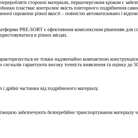
о переробляти сторонні матеріали, першочерговим кроком є забе
ики пластмас контролює якість повторного подрібнення самост
ринної сировини різної якості – повністю автоматизовано і відпо
ї платформи PRE-SORT є ефективним комплексним рішенням для со
ористовуватися в різних місцях.
теризується не тільки надзвичайно компактною конструкцією. 
и сигналів гарантують високу точність виявлення та оцінку до 50
і дрібні частинки від подрібненого матеріалу.
станцією забезпечують безперебійне транспортування матеріал
.