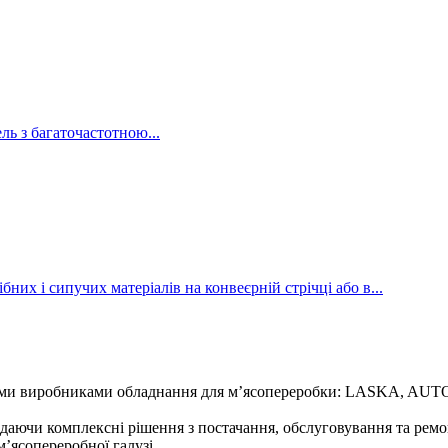
ль з багаточастотною...
них і сипучих матеріалів на конвеєрній стрічці або в...
ськими виробниками обладнання для м’ясопереробки: LASKA
адаючи комплексні рішення з постачання, обслуговування та рем
м’ясопереробної галузі.